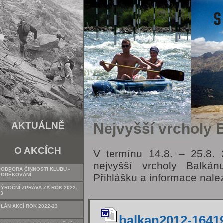
AKTUÁLNĚ
Nejvyšší vrcholy 
O AKCÍCH
V termínu 14.8. – 25.8.
nejvyšší vrcholy Balká
PODPORA ČINNOSTI KLUBU -
PODĚKOVÁNÍ
Přihlášku a informace nalez
VÝROČNÍ ZPRÁVA ZA ROK 2022-
23
PLÁN AKCÍ ROK 2022-23
balkan2012-1641