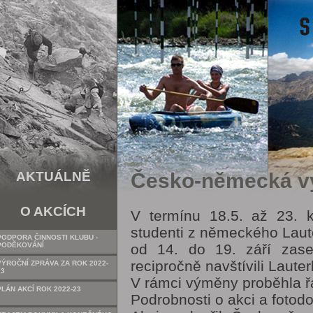
AKTUÁLNĚ
Česko-německá 
O AKCÍCH
V termínu 18.5. až 23. k
studenti z německého Laut
PODPORA ČINNOSTI KLUBU -
PODĚKOVÁNÍ
od 14. do 19. září zase
recipročně navštívili Laute
VÝROČNÍ ZPRÁVA ZA ROK 2022-
23
V rámci výměny proběhla řa
PLÁN AKCÍ ROK 2022-23
Podrobnosti o akci a fotodo