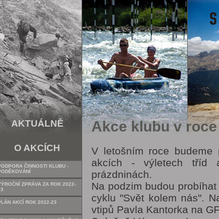
AKTUÁLNĚ
Akce klubu v roce
O AKCÍCH
V letošním roce budeme p
akcích - výletech tříd
PODPORA ČINNOSTI KLUBU -
PODĚKOVÁNÍ
prázdninách.
Na podzim budou probíhat 
VÝROČNÍ ZPRÁVA ZA ROK 2022-
23
cyklu "Svět kolem nás". N
PLÁN AKCÍ ROK 2022-23
vtipů Pavla Kantorka na G