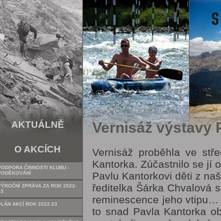
AKTUÁLNĚ
Vernisáž výstavy 
O AKCÍCH
Vernisáž proběhla ve stře
Kantorka. Zúčastnilo se jí 
PODPORA ČINNOSTI KLUBU -
PODĚKOVÁNÍ
Pavlu Kantorkovi děti z naš
ředitelka Šárka Chvalová s
VÝROČNÍ ZPRÁVA ZA ROK 2022-
23
reminescence jeho vtipu… 
PLÁN AKCÍ ROK 2022-23
to snad Pavla Kantorka ob