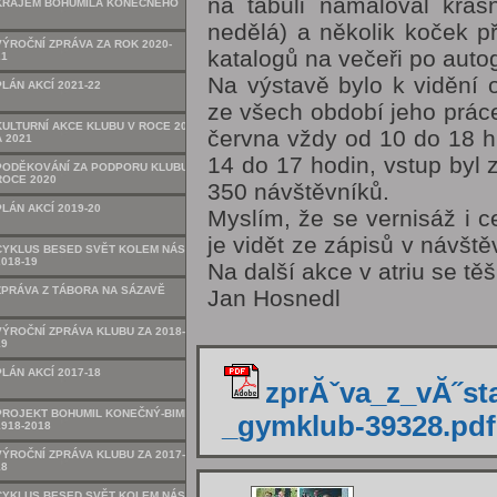
na tabuli namaloval krás
KRAJEM BOHUMILA KONEČNÉHO
nedělá) a několik koček p
VÝROČNÍ ZPRÁVA ZA ROK 2020-
katalogů na večeři po auto
21
Na výstavě bylo k vidění 
PLÁN AKCÍ 2021-22
ze všech období jeho práce
KULTURNÍ AKCE KLUBU V ROCE 2020
června vždy od 10 do 18 h
A 2021
14 do 17 hodin, vstup byl 
PODĚKOVÁNÍ ZA PODPORU KLUBU V
ROCE 2020
350 návštěvníků.
PLÁN AKCÍ 2019-20
Myslím, že se vernisáž i ce
je vidět ze zápisů v návšt
CYKLUS BESED SVĚT KOLEM NÁS
2018-19
Na další akce v atriu se těš
ZPRÁVA Z TÁBORA NA SÁZAVĚ
Jan Hosnedl
VÝROČNÍ ZPRÁVA KLUBU ZA 2018-
19
PLÁN AKCÍ 2017-18
zprĂˇva_z_vĂ˝st
PROJEKT BOHUMIL KONEČNÝ-BIMBA,
_gymklub-39328.pdf
1918-2018
VÝROČNÍ ZPRÁVA KLUBU ZA 2017-
18
CYKLUS BESED SVĚT KOLEM NÁS