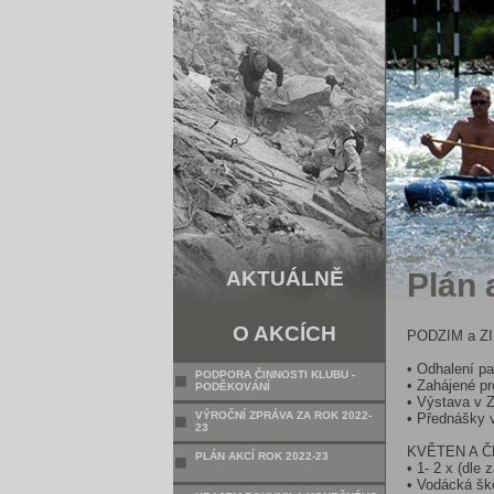
AKTUÁLNĚ
Plán 
O AKCÍCH
PODZIM a Z
• Odhalení p
PODPORA ČINNOSTI KLUBU -
• Zahájené p
PODĚKOVÁNÍ
• Výstava v Z
VÝROČNÍ ZPRÁVA ZA ROK 2022-
• Přednášky 
23
KVĚTEN A 
PLÁN AKCÍ ROK 2022-23
• 1- 2 x (dl
• Vodácká ško