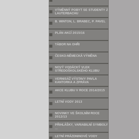
VÝMĚNNÝ POBYT SE STUDENTY Z
LAUTERBACHU
B. WINTON, L. BRABEC, P. PAVEL
PLÁN AKCÍ 2015/16
TÁBOR NA OHŘI
ČESKO-NĚMECKÁ VÝMĚNA
NOVÝ VODÁCKÝ VLEK
STŘEDOŠKOLSKÉHO KLUBU
VERNISÁŽ VÝSTAVY PAVLA
KANTORKA A ZPRÁVA
AKCE KLUBU V ROCE 2014/2015
LETNÍ VODY 2013
NOVINKY VE ŠKOLNÍM ROCE
2012/13
PŘIHLÁŠKY, VARIABILNÍ SYMBOLY
...
LETNÍ PRÁZDNINOVÉ VODY