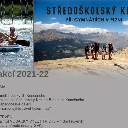
akcí 2021-22
IMA
amětní desky B. Konečného
rovozu naučné stezky Krajem Bohumila Konečného
ápadočeské galerii
v rámci cyklu „Svět kolem nás“
ČERVEN
e zájmu) VODÁCKÝ VÝLET TŘÍD (3 – 4 dny) (Gymik)
la v přírodě (kvarty GFK)