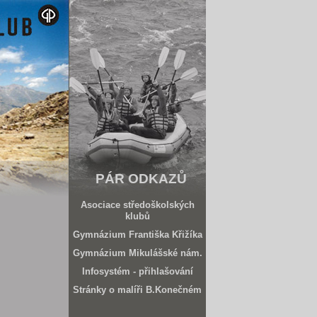
PÁR ODKAZŮ
Asociace středoškolských
klubů
Gymnázium Františka Křižíka
Gymnázium Mikulášské nám.
Infosystém - přihlašování
Stránky o malíři B.Konečném