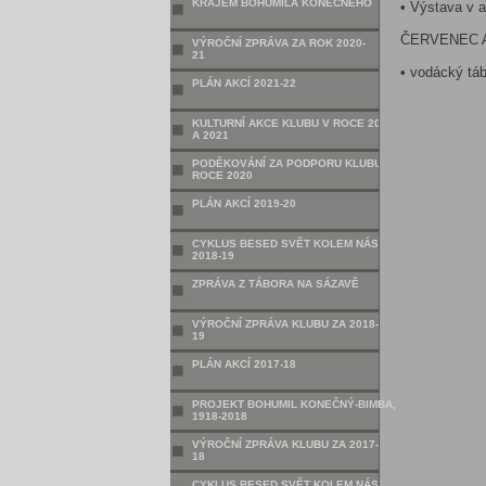
KRAJEM BOHUMILA KONEČNÉHO
• Výstava v a
ČERVENEC 
VÝROČNÍ ZPRÁVA ZA ROK 2020-
21
• vodácký tá
PLÁN AKCÍ 2021-22
KULTURNÍ AKCE KLUBU V ROCE 2020
A 2021
PODĚKOVÁNÍ ZA PODPORU KLUBU V
ROCE 2020
PLÁN AKCÍ 2019-20
CYKLUS BESED SVĚT KOLEM NÁS
2018-19
ZPRÁVA Z TÁBORA NA SÁZAVĚ
VÝROČNÍ ZPRÁVA KLUBU ZA 2018-
19
PLÁN AKCÍ 2017-18
PROJEKT BOHUMIL KONEČNÝ-BIMBA,
1918-2018
VÝROČNÍ ZPRÁVA KLUBU ZA 2017-
18
CYKLUS BESED SVĚT KOLEM NÁS