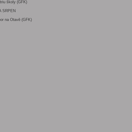
triu školy (GFK)
A SRPEN
bor na Otavě (GFK)